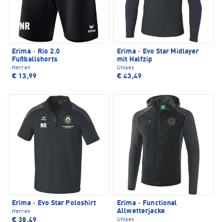
Erima
·
Rio 2.0
Erima
·
Evo Star Midlayer
Fußballshorts
mit Halfzip
Herren
Unisex
€ 13,99
€ 43,49
Erima
·
Evo Star Poloshirt
Erima
·
Functional
Allwetterjacke
Herren
€ 38,49
Unisex