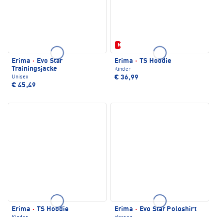
Neu
Erima
·
Evo Star
Erima
·
TS Hoodie
Trainingsjacke
Kinder
€ 36,99
Unisex
€ 45,49
Erima
·
TS Hoodie
Erima
·
Evo Star Poloshirt