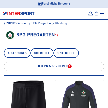
Professionelle Veredelung
Vereine
SPG Pregarten
Kleidung
ZURÜCK
SPG PREGARTEN
19
ACCESSOIRES
OBERTEILE
UNTERTEILE
FILTERN & SORTIEREN
0