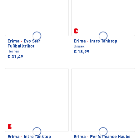
Neu
Erima
·
Evo Star
Erima
·
Intro Tanktop
Fußballtrikot
Unisex
€ 18,99
Herren
€ 31,49
Neu
Erima
·
Intro Tanktop
Erima
·
Performance Haube