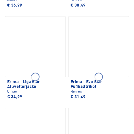
Kinder
Herren
€ 36,99
€ 38,49
Erima
·
Liga Star
Erima
·
Evo Star
Allwetterjacke
Fußballtrikot
Unisex
Herren
€ 34,99
€ 31,49