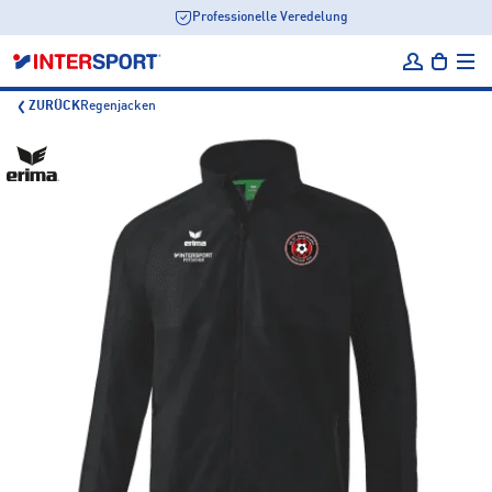
Professionelle Veredelung
ZURÜCK
Regenjacken